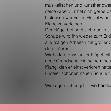
musikalischen und kunsthandwer
seine Arbeit. Er hat sich gerne be
historisch wertvollen Flügel wie
Klang zu verleihen.
Der Flügel befindet sich nun in s
Schulze wird ihn wieder zum Erk
alle nötigen Arbeiten mit großer 
durchführen.
Wir hoffen, dass unser Flügel mi
neue Grundschule in seinem neu
Klang, den er einst verloren hatte
unserer schönen neuen Schule fi
Wir sagen schon jetzt:
Ein herzl