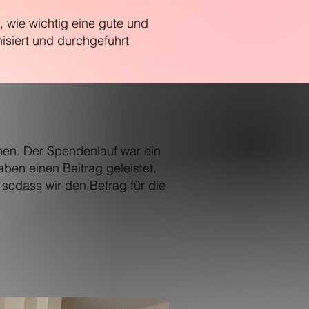
 wie wichtig eine gute und
siert und durchgeführt
men. Der Spendenlauf war ein
aben einen Beitrag geleistet.
sodass wir den Betrag für die