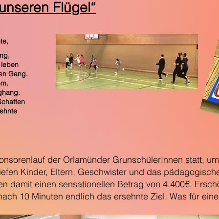
unseren Flügel“
te,
ng,
 leben
den Gang.
em.
ghang.
Schatten
sehnte
nsorenlauf der Orlamünder GrunschülerInnen statt, um 
liefen Kinder, Eltern, Geschwister und das pädagogisc
 damit einen sensationellen Betrag von 4.400€. Erschöp
ch 10 Minuten endlich das ersehnte Ziel. Was für eine