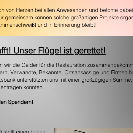
h von Herzen bei allen Anwesenden und betonte dabei,
r gemeinsam können solche großartigen Projekte organi
ammenschweißt und in Erinnerung bleibt!
t! Unser Flügel ist gerettet!
en wir die Gelder für die Restauration zusammenbekom
ßeltern, Verwandte, Bekannte, Ortsansässige und Firmen h
sbank unterstützten uns mit einer großzügigen Summe, 
mentragen konnten.
llen Spendern!
e
stellt einen hohen