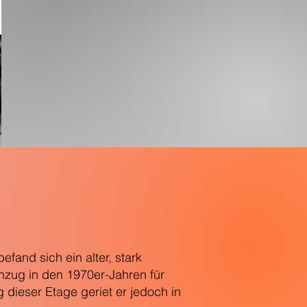
and sich ein alter, stark
nzug in den 1970er-Jahren für
 dieser Etage geriet er jedoch in